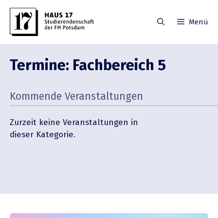
Zum
Inhalt
Menü
springen
Termine: Fachbe­reich 5
Kommende Veran­stal­tungen
Zurzeit keine Veran­stal­tungen in
dieser Kategorie.