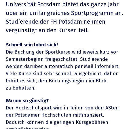
Univer­sität Potsdam bietet das ganze Jahr
über ein umfang­reiches Sport­pro­gramm an.
Studie­rende der FH Potsdam nehmen
vergünstigt an den Kursen teil.
Schnell sein lohnt sich!
Die Buchung der Sport­kurse wird jeweils kurz vor
Semes­ter­beginn freige­schaltet. Studie­rende
werden darüber automa­tisch per Mail infor­miert.
Viele Kurse sind sehr schnell ausge­bucht, daher
lohnt es sich, den Buchungs­beginn im Blick
zu behalten.
Warum so günstig?
Der Hochschul­sport wird in Teilen von den ASten
der Potsdamer Hochschulen mitfi­nan­ziert.
Dadurch können die geringen Kursge­bühren