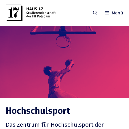
Zum
Inhalt
Menü
springen
Hochschul­sport
Das Zentrum für Hochschul­sport der