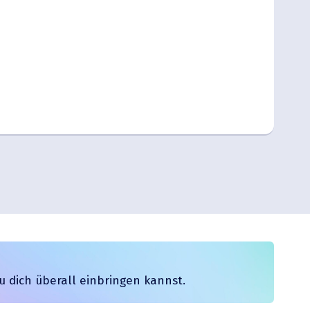
Outlook Live
du dich überall einbringen kannst.