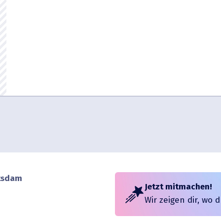
er
iCalendar
Office 365
otsdam
Jetzt mitmachen!
Wir zeigen dir, wo 