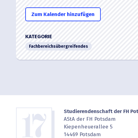
Zum Kalender hinzufügen
ICS herun­ter­laden
Google Kalend
KATEGORIE
Fachbe­reichs­über­grei­fendes
Studierendenschaft der FH P
AStA der FH Potsdam
Kiepenheuerallee 5
14469 Potsdam